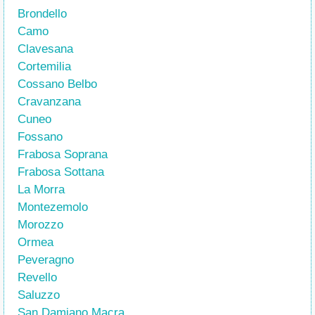
Brondello
Camo
Clavesana
Cortemilia
Cossano Belbo
Cravanzana
Cuneo
Fossano
Frabosa Soprana
Frabosa Sottana
La Morra
Montezemolo
Morozzo
Ormea
Peveragno
Revello
Saluzzo
San Damiano Macra