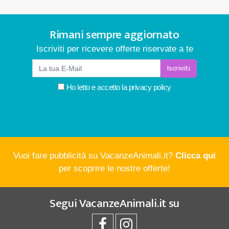
Rimani sempre aggiornato
Iscriviti per ricevere offerte riservate a te
Iscriviti
Ho letto e accetto la
privacy policy
Vuoi fare pubblicità su VacanzeAnimali.it?
Clicca qui
per scoprire le nostre offerte!
Segui
VacanzeAnimali.it
su