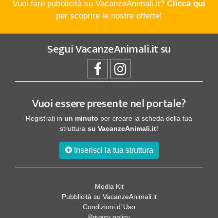
Vuoi fare pubblicità su VacanzeAnimali.it?
Clicca qui
per scoprire le nostre offerte!
Segui
VacanzeAnimali.it
su
Vuoi essere presente nel portale?
Registrati in
un minuto
per creare la scheda della tua
struttura
su VacanzeAnimali.it
!
Inserisci la tua struttura
Media Kit
Pubblicità su VacanzeAnimali.it
Condizioni d´Uso
Privacy policy