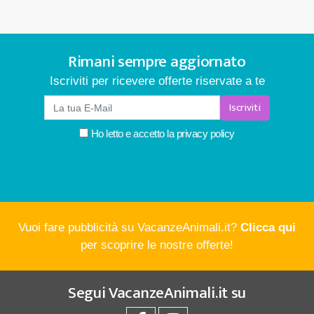
Rimani sempre aggiornato
Iscriviti per ricevere offerte riservate a te
Iscriviti
Ho letto e accetto la
privacy policy
Vuoi fare pubblicità su VacanzeAnimali.it?
Clicca qui
per scoprire le nostre offerte!
Segui
VacanzeAnimali.it
su