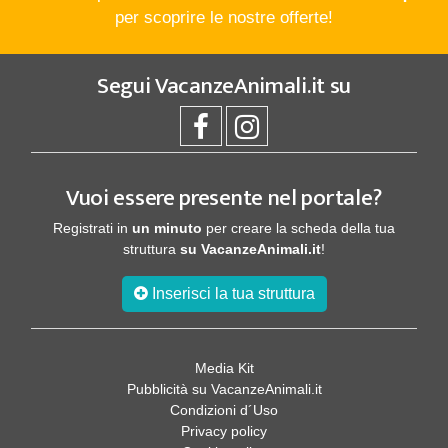
per scoprire le nostre offerte!
Segui
VacanzeAnimali.it
su
Vuoi essere presente nel portale?
Registrati in
un minuto
per creare la scheda della tua
struttura
su VacanzeAnimali.it
!
Inserisci la tua struttura
Media Kit
Pubblicità su VacanzeAnimali.it
Condizioni d´Uso
Privacy policy