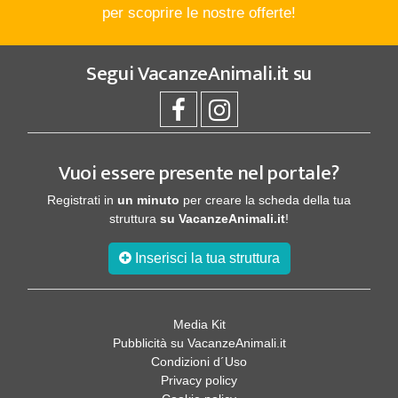
per scoprire le nostre offerte!
Segui
VacanzeAnimali.it
su
Vuoi essere presente nel portale?
Registrati in
un minuto
per creare la scheda della tua
struttura
su VacanzeAnimali.it
!
Inserisci la tua struttura
Media Kit
Pubblicità su VacanzeAnimali.it
Condizioni d´Uso
Privacy policy