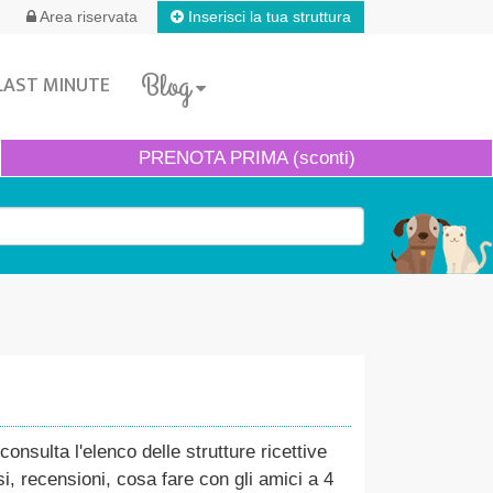
Inserisci la tua struttura
Area riservata
Blog
LAST MINUTE
PRENOTA
PRIMA (sconti)
nsulta l'elenco delle strutture ricettive
i, recensioni, cosa fare con gli amici a 4