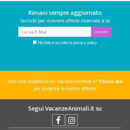
Rimani sempre aggiornato
Iscriviti per ricevere offerte riservate a te
Iscriviti
Ho letto e accetto la
privacy policy
Vuoi fare pubblicità su VacanzeAnimali.it?
Clicca qui
per scoprire le nostre offerte!
Segui
VacanzeAnimali.it
su