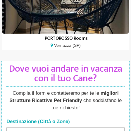
PORTOROSSO Rooms
Vernazza (SP)
Dove vuoi andare in vacanza
con il tuo Cane?
Compila il form e contatteremo per te le
migliori
Strutture Ricettive Pet Friendly
che soddisfano le
tue richieste!
Destinazione (Città o Zone
)