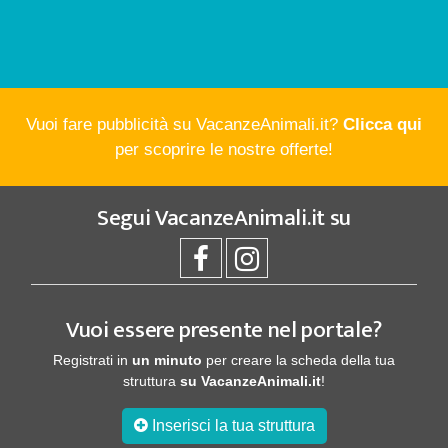
Vuoi fare pubblicità su VacanzeAnimali.it?
Clicca qui
per scoprire le nostre offerte!
Segui
VacanzeAnimali.it
su
Vuoi essere presente nel portale?
Registrati in
un minuto
per creare la scheda della tua
struttura
su VacanzeAnimali.it
!
Inserisci la tua struttura