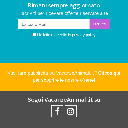
Rimani sempre aggiornato
Iscriviti per ricevere offerte riservate a te
Iscriviti
Ho letto e accetto la
privacy policy
Vuoi fare pubblicità su VacanzeAnimali.it?
Clicca qui
per scoprire le nostre offerte!
Segui
VacanzeAnimali.it
su