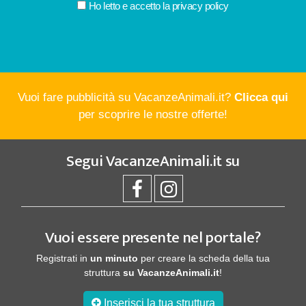
Ho letto e accetto la
privacy policy
Vuoi fare pubblicità su VacanzeAnimali.it?
Clicca qui
per scoprire le nostre offerte!
Segui
VacanzeAnimali.it
su
Vuoi essere presente nel portale?
Registrati in
un minuto
per creare la scheda della tua
struttura
su VacanzeAnimali.it
!
Inserisci la tua struttura