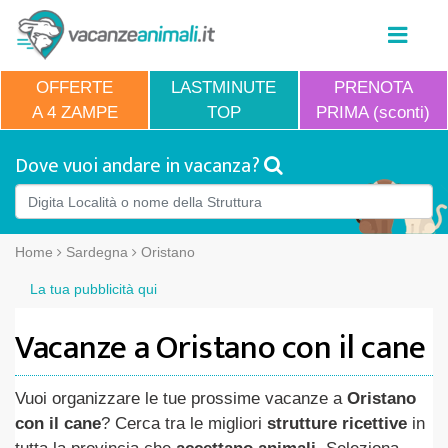
OFFERTE
LASTMINUTE
PRENOTA
A 4 ZAMPE
TOP
PRIMA (sconti)
Dove vuoi andare in vacanza?
Home
Sardegna
Oristano
La tua pubblicità qui
Vacanze a Oristano con il cane
Vuoi organizzare le tue prossime vacanze a
Oristano
con il cane
? Cerca tra le migliori
strutture ricettive
in