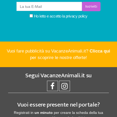
Iscriviti
Ho letto e accetto la
privacy policy
Vuoi fare pubblicità su VacanzeAnimali.it?
Clicca qui
per scoprire le nostre offerte!
Segui
VacanzeAnimali.it
su
Vuoi essere presente nel portale?
Registrati in
un minuto
per creare la scheda della tua