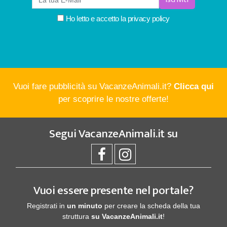
Ho letto e accetto la
privacy policy
Vuoi fare pubblicità su VacanzeAnimali.it?
Clicca qui
per scoprire le nostre offerte!
Segui
VacanzeAnimali.it
su
Vuoi essere presente nel portale?
Registrati in
un minuto
per creare la scheda della tua
struttura
su VacanzeAnimali.it
!