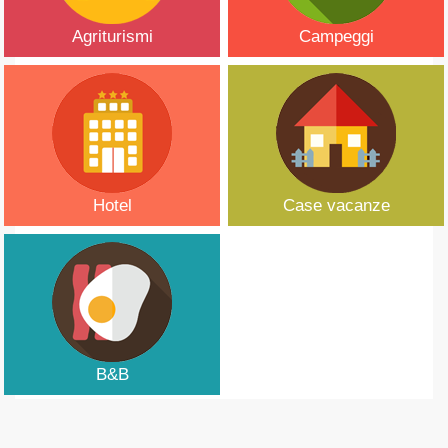
Agriturismi
Campeggi
Hotel
Case vacanze
B&B