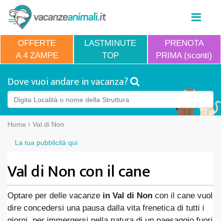
OFFERTE
LASTMINUTE
PRENOTA
A 4 ZAMPE
TOP
PRIMA (sconti)
Dove vuoi andare in vacanza?
Home
Val di Non
La tua pubblicità qui
Val di Non con il cane
Optare per delle vacanze
in Val di Non
con il cane vuol
dire concedersi una pausa dalla vita frenetica di tutti i
giorni, per immergersi nella natura di un paesaggio fuori