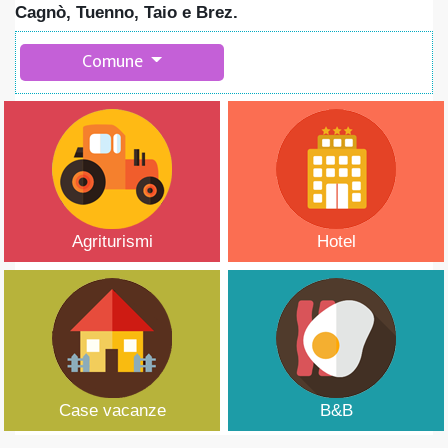
Cagnò, Tuenno, Taio e Brez.
Comune
Agriturismi
Hotel
Case vacanze
B&B