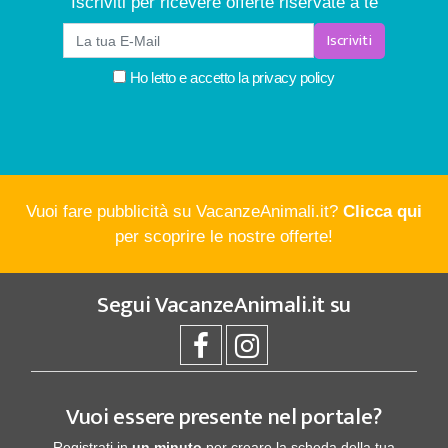
Iscriviti per ricevere offerte riservate a te
Iscriviti
Ho letto e accetto la
privacy policy
Vuoi fare pubblicità su VacanzeAnimali.it?
Clicca qui
per scoprire le nostre offerte!
Segui
VacanzeAnimali.it
su
Vuoi essere presente nel portale?
Registrati in
un minuto
per creare la scheda della tua