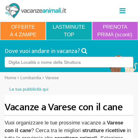
OFFERTE
LASTMINUTE
PRENOTA
A 4 ZAMPE
TOP
PRIMA (sconti)
Dove vuoi andare in vacanza?
Home
Lombardia
Varese
La tua pubblicità qui
Vacanze a Varese con il cane
Vuoi organizzare le tue prossime vacanze a
Varese
con il cane
? Cerca tra le migliori
strutture ricettive
in