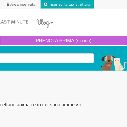
Inserisci la tua struttura
Area riservata
Blog
LAST MINUTE
PRENOTA
PRIMA (sconti)
 accettano animali e in cui sono ammessi