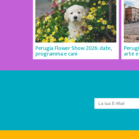
Perugia Flower Show 2026: date,
Perugi
programma e cani
arte e