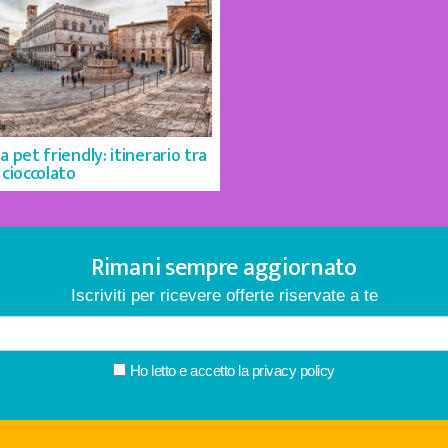
a pet friendly: itinerario tra
 cioccolato
Rimani sempre aggiornato
Iscriviti per ricevere offerte riservate a te
Ho letto e accetto la
privacy policy