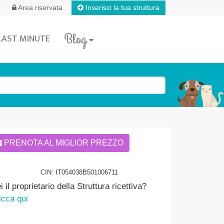
Inserisci la tua struttura
Area riservata
Blog
LAST MINUTE
PRENOTA AL MIGLIOR PREZZO
CIN: IT054038B501006711
i il proprietario della Struttura ricettiva?
icca qui