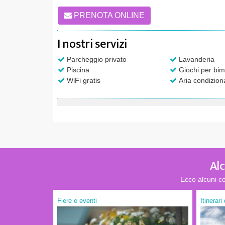
PRENOTA ONLINE
I nostri servizi
Parcheggio privato
Lavanderia
Piscina
Giochi per bim
WiFi gratis
Aria condizion
Alc
Ecco alcuni co
Fiere e eventi
Itinerari