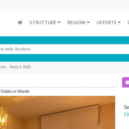
STRUTTURE
REGIONI
OFFERTE
ita - Betty’s B&B
, Gabicce Monte
Se
Cl