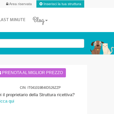
Inserisci la tua struttura
Area riservata
Blog
LAST MINUTE
PRENOTA AL MIGLIOR PREZZO
CIN: IT041019B4IDS26ZZP
i il proprietario della Struttura ricettiva?
icca qui