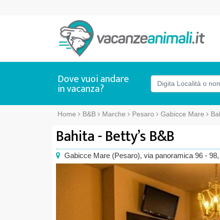
Dove vuoi andare
in vacanza?
Home
B&B
Marche
Pesaro
Gabicce Mare
Bah
Bahita - Betty’s B&B
Gabicce Mare
(
Pesaro),
via panoramica 96 - 98