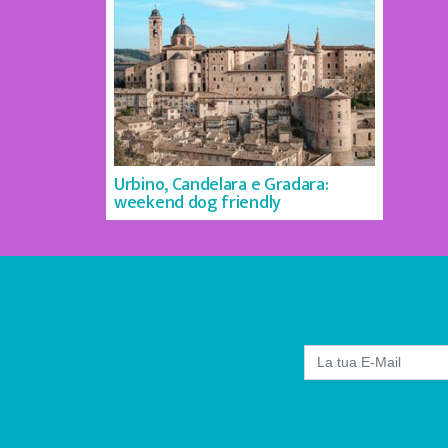
Urbino, Candelara e Gradara:
weekend dog friendly