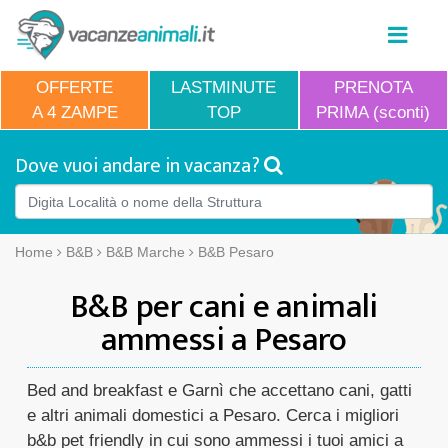
OFFERTE
LASTMINUTE
PRENOTA
A 4 ZAMPE
TOP
PRIMA (sconti)
Dove vuoi andare in vacanza?
Home
B&B
B&B Marche
B&B Pesaro
B&B per cani e animali
ammessi a Pesaro
Bed and breakfast e Garnì che accettano cani, gatti
e altri animali domestici a Pesaro. Cerca i migliori
b&b pet friendly in cui sono ammessi i tuoi amici a