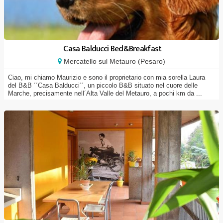
Casa Balducci Bed&Breakfast
Mercatello sul Metauro (Pesaro)
Ciao, mi chiamo Maurizio e sono il proprietario con mia sorella Laura
del B&B ´´Casa Balducci´´, un piccolo B&B situato nel cuore delle
Marche, precisamente nell´Alta Valle del Metauro, a pochi km da ...