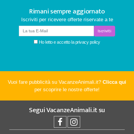
Rimani sempre aggiornato
Iscriviti per ricevere offerte riservate a te
Iscriviti
Ho letto e accetto la
privacy policy
Vuoi fare pubblicità su VacanzeAnimali.it?
Clicca qui
per scoprire le nostre offerte!
Segui
VacanzeAnimali.it
su