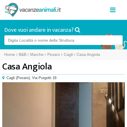
Dove vuoi andare in vacanza?
Home
B&B
Marche
Pesaro
Cagli
Casa Angiola
Casa Angiola
Cagli
(
Pesaro),
Via Purgotti 18