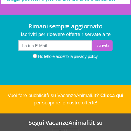
Rimani sempre aggiornato
Iscriviti per ricevere offerte riservate a te
Iscriviti
Ho letto e accetto la
privacy policy
Vuoi fare pubblicità su VacanzeAnimali.it?
Clicca qui
per scoprire le nostre offerte!
Segui
VacanzeAnimali.it
su