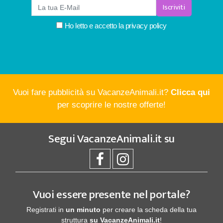
Iscriviti
Ho letto e accetto la
privacy policy
Vuoi fare pubblicità su VacanzeAnimali.it?
Clicca qui
per scoprire le nostre offerte!
Segui
VacanzeAnimali.it
su
Vuoi essere presente nel portale?
Registrati in
un minuto
per creare la scheda della tua
struttura
su VacanzeAnimali.it
!