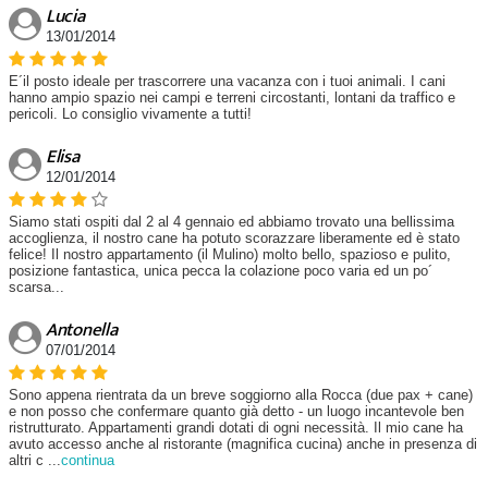
Lucia
13/01/2014
E´il posto ideale per trascorrere una vacanza con i tuoi animali. I cani
hanno ampio spazio nei campi e terreni circostanti, lontani da traffico e
pericoli. Lo consiglio vivamente a tutti!
Elisa
12/01/2014
Siamo stati ospiti dal 2 al 4 gennaio ed abbiamo trovato una bellissima
accoglienza, il nostro cane ha potuto scorazzare liberamente ed è stato
felice! Il nostro appartamento (il Mulino) molto bello, spazioso e pulito,
posizione fantastica, unica pecca la colazione poco varia ed un po´
scarsa...
Antonella
07/01/2014
Sono appena rientrata da un breve soggiorno alla Rocca (due pax + cane)
e non posso che confermare quanto già detto - un luogo incantevole ben
ristrutturato. Appartamenti grandi dotati di ogni necessità. Il mio cane ha
avuto accesso anche al ristorante (magnifica cucina) anche in presenza di
altri c
...
continua