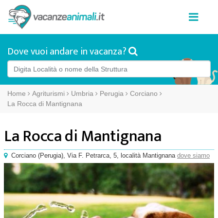
Dove vuoi andare in vacanza?
Home
Agriturismi
Umbria
Perugia
Corciano
La Rocca di Mantignana
La Rocca di Mantignana
Corciano
(
Perugia),
Via F. Petrarca, 5
, località Mantignana
dove siamo