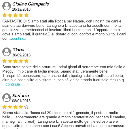
Giulia e Giampaolo
28/12/2013
FANTASTICO! Siamo stati alla Rocca per Natale, con i nostri tre cani e
siamo stati davvero bene! La signora Elisabetta ci ha accolti con molta
gentilezza permettendoci di lasciare liberi i nostri cani! L´appartamento
dove siamo stati, il granaio2, e´ dotato di ogni confort e molto pulito. I cani
cor
...
continua
Gloria
30/09/2013
Sono stata ospite della struttura i primi giorni di settembre con mio figlio e
Meggy il mio cane di taglia media. Siamo stati veramente bene.
Tranquillità, benessere, dato anche dalla tipologia della struttura e libertà,
oltre alla possibilità di visitare le località vicine stando fuori solo mezza g
...
continua
Stefania
08/01/2013
Siamo stati alla Rocca dal 30 dicembre al 1 gennaio; il posto e´ molto
bello , l´appartamento era grande e molto caratteristico( peccato il camino,
ma negli altri c´era!). La signora Elisabetta molto gentile ed ospitale e
soprattutto molto carina con i cani! Appena arrivati ci ha subito permesso