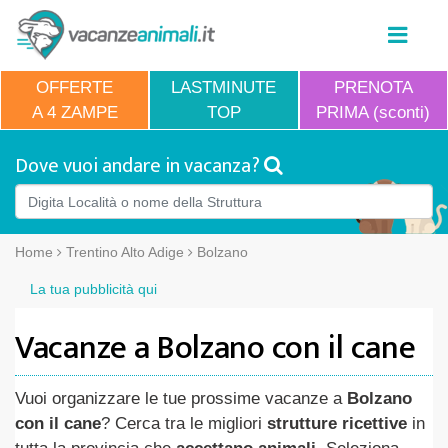
OFFERTE
LASTMINUTE
PRENOTA
A 4 ZAMPE
TOP
PRIMA (sconti)
Dove vuoi andare in vacanza?
Home
Trentino Alto Adige
Bolzano
La tua pubblicità qui
Vacanze a Bolzano con il cane
Vuoi organizzare le tue prossime vacanze a
Bolzano
con il cane
? Cerca tra le migliori
strutture ricettive
in