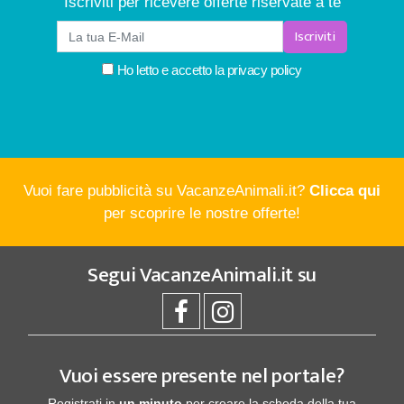
Iscriviti per ricevere offerte riservate a te
Iscriviti
Ho letto e accetto la
privacy policy
Vuoi fare pubblicità su VacanzeAnimali.it?
Clicca qui
per scoprire le nostre offerte!
Segui
VacanzeAnimali.it
su
Vuoi essere presente nel portale?
Registrati in
un minuto
per creare la scheda della tua