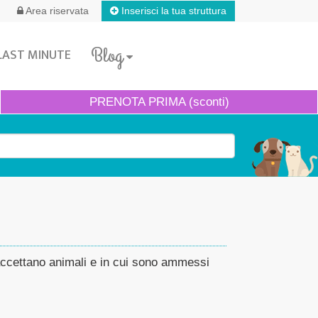
Inserisci la tua struttura
Area riservata
Blog
LAST MINUTE
PRENOTA
PRIMA (sconti)
 accettano animali e in cui sono ammessi