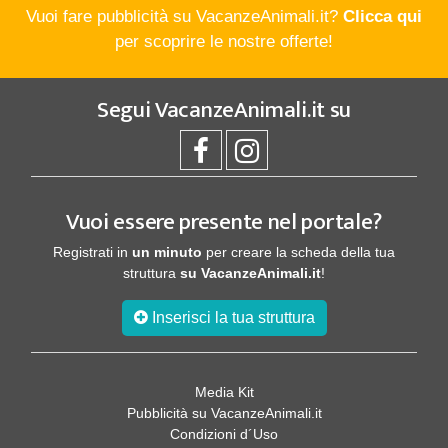
Vuoi fare pubblicità su VacanzeAnimali.it?
Clicca qui
per scoprire le nostre offerte!
Segui
VacanzeAnimali.it
su
Vuoi essere presente nel portale?
Registrati in
un minuto
per creare la scheda della tua
struttura
su VacanzeAnimali.it
!
Inserisci la tua struttura
Media Kit
Pubblicità su VacanzeAnimali.it
Condizioni d´Uso