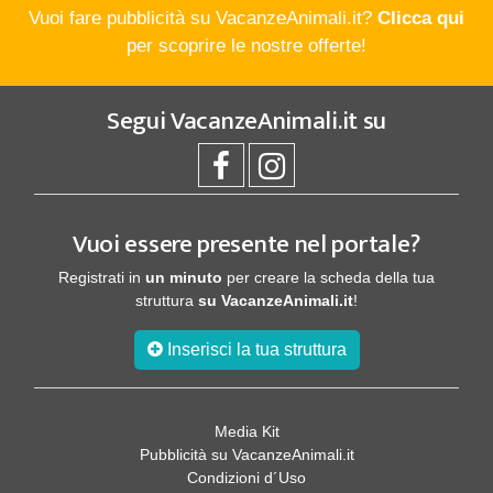
Vuoi fare pubblicità su VacanzeAnimali.it?
Clicca qui
per scoprire le nostre offerte!
Segui
VacanzeAnimali.it
su
Vuoi essere presente nel portale?
Registrati in
un minuto
per creare la scheda della tua
struttura
su VacanzeAnimali.it
!
Inserisci la tua struttura
Media Kit
Pubblicità su VacanzeAnimali.it
Condizioni d´Uso