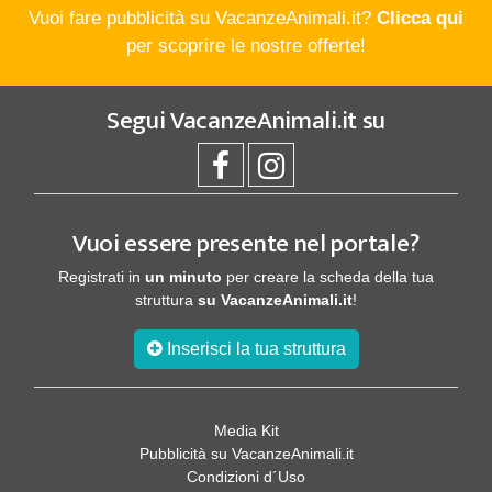
Vuoi fare pubblicità su VacanzeAnimali.it?
Clicca qui
per scoprire le nostre offerte!
Segui
VacanzeAnimali.it
su
Vuoi essere presente nel portale?
Registrati in
un minuto
per creare la scheda della tua
struttura
su VacanzeAnimali.it
!
Inserisci la tua struttura
Media Kit
Pubblicità su VacanzeAnimali.it
Condizioni d´Uso