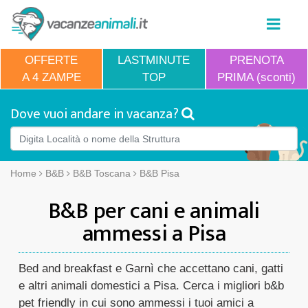
OFFERTE
LASTMINUTE
PRENOTA
A 4 ZAMPE
TOP
PRIMA (sconti)
Dove vuoi andare in vacanza?
Home
B&B
B&B Toscana
B&B Pisa
B&B per cani e animali
ammessi a Pisa
Bed and breakfast e Garnì che accettano cani, gatti
e altri animali domestici a Pisa. Cerca i migliori b&b
pet friendly in cui sono ammessi i tuoi amici a