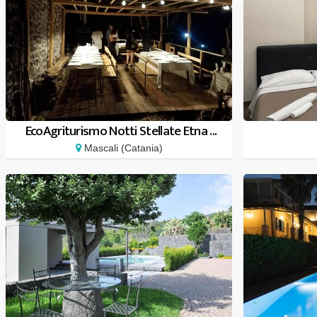
EcoAgriturismo Notti Stellate Etna ...
Mascali (Catania)