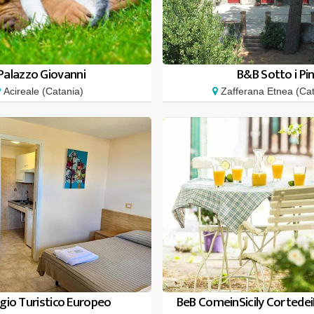
Palazzo Giovanni
B&B Sotto i Pin
Acireale (Catania)
Zafferana Etnea (Cat
ggio Turistico Europeo
BeB ComeinSicily CortedeiL