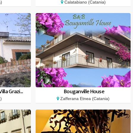
a)
Calatabiano (Catania)
lla Grazi...
Bouganville House
)
Zafferana Etnea (Catania)