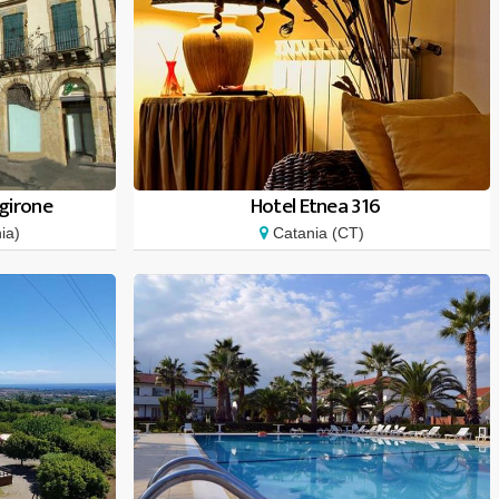
agirone
Hotel Etnea 316
ia)
Catania (CT)