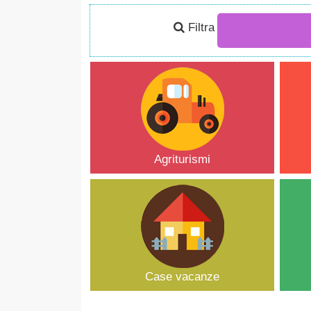
Filtra
Agriturismi
Case vacanze