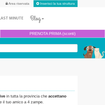
Inserisci la tua struttura
Area riservata
Blog
LAST MINUTE
PRENOTA
PRIMA (sconti)
ive
in tutta la provincia che
accettano
te il tuo amico a 4 zampe.