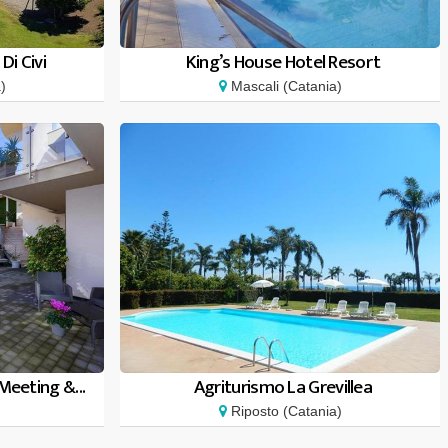
Di Civi
King’s House Hotel Resort
)
Mascali (Catania)
Meeting &...
Agriturismo La Grevillea
Riposto (Catania)