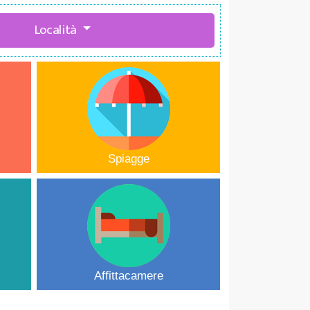
Località
Spiagge
Affittacamere