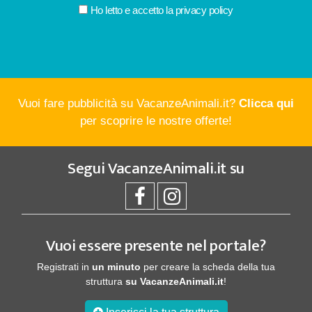
Ho letto e accetto la
privacy policy
Vuoi fare pubblicità su VacanzeAnimali.it?
Clicca qui
per scoprire le nostre offerte!
Segui
VacanzeAnimali.it
su
Vuoi essere presente nel portale?
Registrati in
un minuto
per creare la scheda della tua
struttura
su VacanzeAnimali.it
!