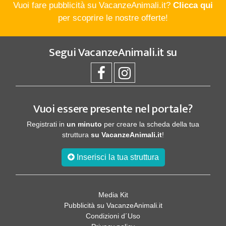
Vuoi fare pubblicità su VacanzeAnimali.it?
Clicca qui
per scoprire le nostre offerte!
Segui
VacanzeAnimali.it
su
Vuoi essere presente nel portale?
Registrati in
un minuto
per creare la scheda della tua
struttura
su VacanzeAnimali.it
!
Inserisci la tua struttura
Media Kit
Pubblicità su VacanzeAnimali.it
Condizioni d´Uso