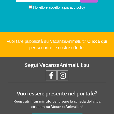
Ho letto e accetto la
privacy policy
Vuoi fare pubblicità su VacanzeAnimali.it?
Clicca qui
per scoprire le nostre offerte!
Segui
VacanzeAnimali.it
su
Vuoi essere presente nel portale?
Registrati in
un minuto
per creare la scheda della tua
struttura
su VacanzeAnimali.it
!