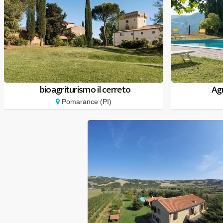
bioagriturismo il cerreto
Ag
Pomarance (PI)