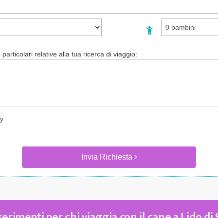
particolari relative alla tua ricerca di viaggio:
cy
Invia Richiesta
rimenti per chi viaggia con il cane a Lido di