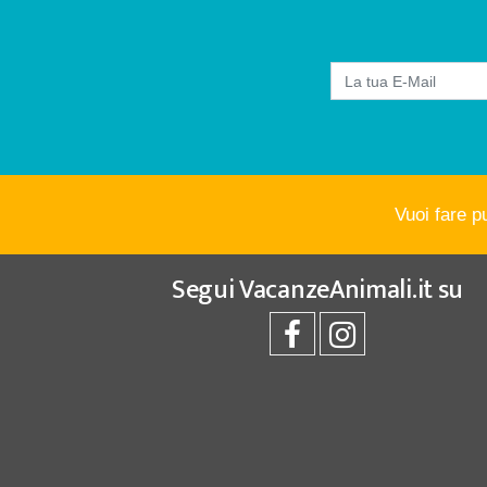
Vuoi fare p
Segui
VacanzeAnimali.it
su