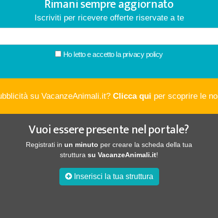
Rimani sempre aggiornato
Iscriviti per ricevere offerte riservate a te
Ho letto e accetto la
privacy policy
ubblicità su VacanzeAnimali.it?
Clicca qui
per scoprire le nos
Vuoi essere presente nel portale?
Registrati in
un minuto
per creare la scheda della tua
struttura
su VacanzeAnimali.it
!
Inserisci la tua struttura