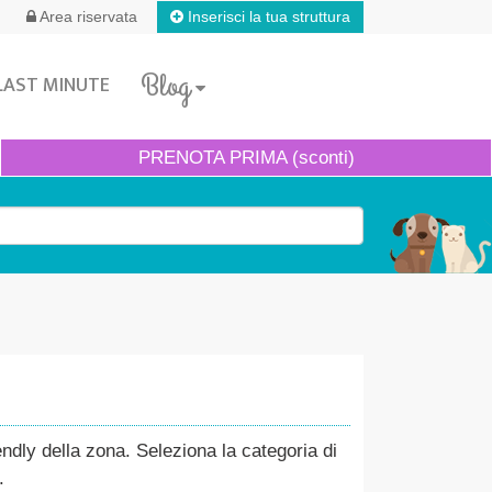
Inserisci la tua struttura
Area riservata
Blog
LAST MINUTE
PRENOTA
PRIMA (sconti)
endly della zona. Seleziona la categoria di
.