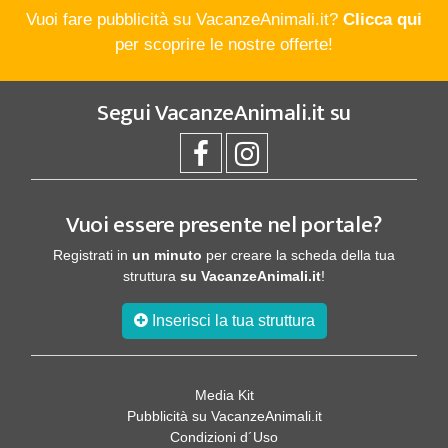
Vuoi fare pubblicità su VacanzeAnimali.it?
Clicca qui
per scoprire le nostre offerte!
Segui
VacanzeAnimali.it
su
Vuoi essere presente nel portale?
Registrati in
un minuto
per creare la scheda della tua
struttura
su VacanzeAnimali.it
!
Inserisci la tua struttura
Media Kit
Pubblicità su VacanzeAnimali.it
Condizioni d´Uso