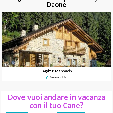
Daone
Agritur Manoncin
Daone (TN)
Dove vuoi andare in vacanza
con il tuo Cane?